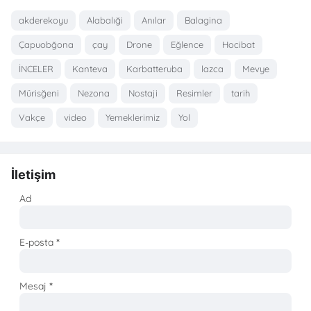
akderekoyu
Alabalıği
Anılar
Balagina
Çapuobğona
çay
Drone
Eğlence
Hocibat
İNCELER
Kanteva
Karbatteruba
lazca
Mevye
Mürisğeni
Nezona
Nostaji
Resimler
tarih
Vakçe
video
Yemeklerimiz
Yol
İletişim
Ad
E-posta
*
Mesaj
*