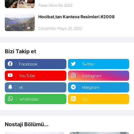
Pazar, Ekim 02, 2022
Hocibat,tan Kanteva Resimleri #2008
Çarşamba, Mayıs 25, 2022
Bizi Takip et
Facebook
Twitter
YouTube
Instagram
vk
telegram
whatsapp
rss
Nostaji Bölümü...