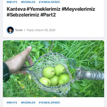
MEVYE
RESIMLER
YEMEKLERIMIZ
Kanteva #Yemeklerimiz #Meyvelerimiz
#Sebzelerimiz #Part2
Turan
•
Pazar, Kasım 30, 2025
MEVYE
RESIMLER
YEMEKLERIMIZ